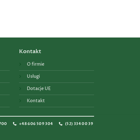
Kontakt
O firmie
Usługi
Dotacje UE
Kontakt
 700
+48 606 509 304
(52) 334 00 39