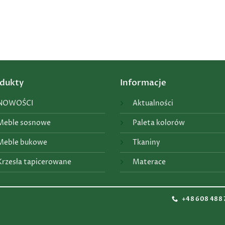
dukty
Informacje
NOWOŚCI
Aktualności
Meble sosnowe
Paleta kolorów
Meble bukowe
Tkaniny
Krzesła tapicerowane
Materace
+48 608 488