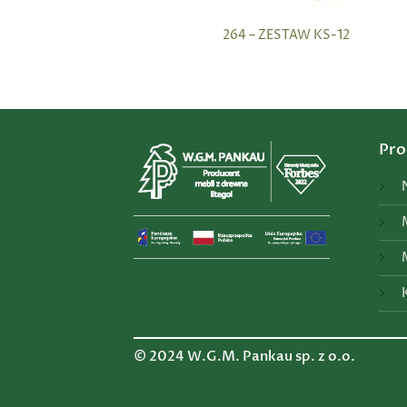
264 – ZESTAW KS-12
Pro
© 2024 W.G.M. Pankau sp. z o.o.