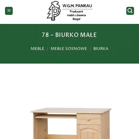
Przewiń
do
zawartości
78 – BIURKO MAŁE
MEBLE
/
MEBLE SOSNOWE
/
BIURKA